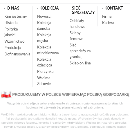
O NAS
KOLEKCJA
SIEĆ
KONTAKT
SPRZEDAŻY
Kim jesteśmy
Nowości
Firma
Oddziały
Historia
Kolekcja
Kariera
handlowe
damska
Polityka
Sklepy
jakości
Kolekcja
firmowe
męska
Wzornictwo
Sieć
Kolekcja
Produkcja
sprzedaży za
młodzieżowa
Dofinansowania
granicą
Kolekcja
Sklep on-line
dziecięca
Pierzynka
Wadima
Zdrowie
Wszystkie opisy i zdjęcia wykorzystane na tej stronie są chronione prawem autorskim. Ich
kopiowanie i używanie bez pisemnej zgody jest zabronione.
WADIMA – polski producent bielizny. Bielizna bawełniana to nasza specjalność, dla pań polecamy:
figi, podkoszulki, topy, piżamy damskie i koszule nocne. W ofercie również bluzki damskie w
szerokim wyborze fasonów, kolorów i rozmiarów. Atuty bielizny Wadima to: naturalny surowiec -
bawełna, wysoka jakość. Dla panów proponujemy: slipy, bokserki, podkoszulki i piżamy męskie.